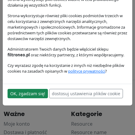
działania jej wszystkich funkcji.
Strona wykorzystuje również pliki cookies podmiotów trzecich w
celu korzystania z zewnętrznych narzędzi analitycznych,
marketingowych i społecznościowych. Informacje gromadzone za
pośrednictwem tych plików cookies przetwarzane są również przez
dostawców narzędzi zewnętrznych.
Filtr oleju silnika
Filtr paliwa
P554407
Administratorem Twoich danych będzie włąściciel sklepu
P556245
filtroneo.pl
oraz niektórzy partnerzy, z którymi współpracujemy.
Donaldson
Donaldson
41.23 zł
16.65 zł
Czy wyrażasz zgodę na korzystanie z innych niż niezbędne plików
cookies na zasadach opisanych w
polityce prywatności
?
filtroneo.pl
OK, zgadzam się!
dostosuj ustawienia plików cookie
© 2017–2024
Ważne
Kategorie
Moje konto
Resource
Dostawa i płatność
Resource name