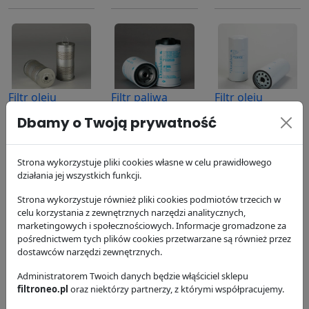
Filtr oleju
Filtr paliwa
Filtr oleju
P550117
P550588
P551102
Dbamy o Twoją prywatność
Donaldson
Donaldson
Donaldson
78.08 zł
37.93 zł
99.54 zł
Strona wykorzystuje pliki cookies własne w celu prawidłowego
działania jej wszystkich funkcji.
Strona wykorzystuje również pliki cookies podmiotów trzecich w
celu korzystania z zewnętrznych narzędzi analitycznych,
marketingowych i społecznościowych. Informacje gromadzone za
pośrednictwem tych plików cookies przetwarzane są również przez
dostawców narzędzi zewnętrznych.
Filtr oleju
Filtr powietrza
Filtr powietrza
P553771
Administratorem Twoich danych będzie włąściciel sklepu
P771508
P776696
filtroneo.pl
oraz niektórzy partnerzy, z którymi współpracujemy.
Donaldson
Donaldson
Donaldson