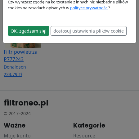
42.84 zł
152.4 zł
114.49 zł
Czy wyrażasz zgodę na korzystanie z innych niż niezbędne plików
cookies na zasadach opisanych w
polityce prywatności
?
OK, zgadzam się!
dostosuj ustawienia plików cookie
Filtr powietrza
P777243
Donaldson
233.79 zł
filtroneo.pl
© 2017–2024
Ważne
Kategorie
Moje konto
Resource