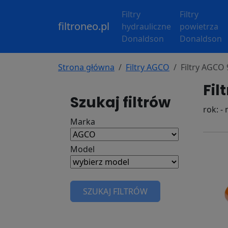
Filtry
Filtry
filtroneo.pl
hydrauliczne
powietrza
Donaldson
Donaldson
Strona główna
Filtry AGCO
Filtry AGCO
Fil
Szukaj filtrów
rok: -
Marka
Model
SZUKAJ FILTRÓW