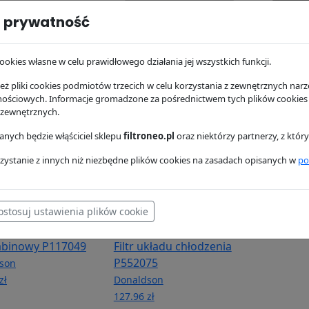
 prywatność
hydrauliczny
Filtr oleju P550367
Filtr pal
78
Donaldson
Donaldso
son
114.14 zł
78.09 zł
ookies własne w celu prawidłowego działania jej wszystkich funkcji.
zł
ż pliki cookies podmiotów trzecich w celu korzystania z zewnętrznych narzę
nościowych. Informacje gromadzone za pośrednictwem tych plików cookies
 zewnętrznych.
nych będzie włąściciel sklepu
filtroneo.pl
oraz niektórzy partnerzy, z któ
zystanie z innych niż niezbędne plików cookies na zasadach opisanych w
po
ostosuj ustawienia plików cookie
kabinowy P117049
Filtr układu chłodzenia
P552075
son
zł
Donaldson
127.96 zł