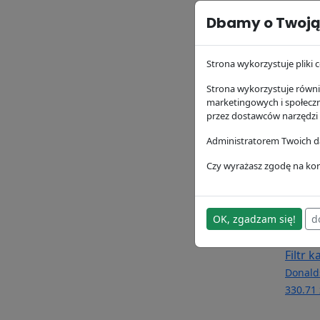
Dbamy o Twoją
Filtr 
P1643
Donald
Strona wykorzystuje pliki c
173.13 
Strona wykorzystuje równie
marketingowych i społecz
przez dostawców narzędzi
Administratorem Twoich da
Czy wyrażasz zgodę na kor
OK, zgadzam się!
d
Filtr 
Donald
330.71 