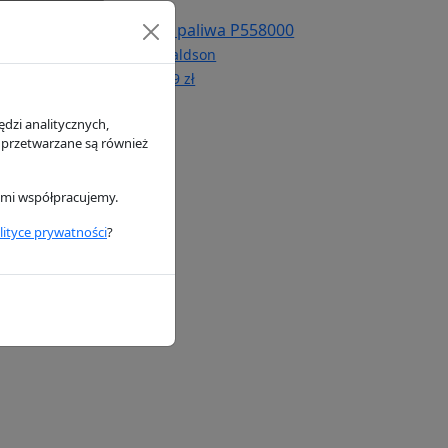
iwa P552603
Filtr paliwa P558000
n
Donaldson
62.69 zł
dzi analitycznych,
 przetwarzane są również
rymi współpracujemy.
lityce prywatności
?