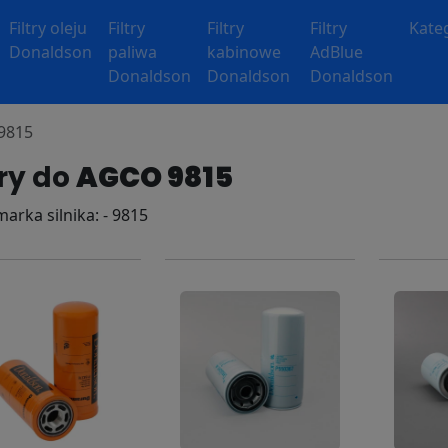
Filtry oleju
Filtry
Filtry
Filtry
Kate
Donaldson
paliwa
kabinowe
AdBlue
Donaldson
Donaldson
Donaldson
 9815
try do
AGCO 9815
 marka silnika: - 9815