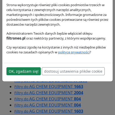
AG CHEM EQUIPMENT
9105
Filtry do
Strona wykorzystuje również pliki cookies podmiotów trzecich w
AG CHEM EQUIPMENT
554
Filtry do
celu korzystania z zewnętrznych narzędzi analitycznych,
marketingowych i społecznościowych. Informacje gromadzone za
pośrednictwem tych plików cookies przetwarzane są również przez
dostawców narzędzi zewnętrznych.
AG CHEM EQUIPMENT
1274C
Filtry do
AG CHEM EQUIPMENT
2700
Filtry do
Administratorem Twoich danych będzie włąściciel sklepu
AG CHEM EQUIPMENT
A-2500
Filtry do
filtroneo.pl
oraz niektórzy partnerzy, z którymi współpracujemy.
AG CHEM EQUIPMENT
A-2600
Filtry do
Czy wyrażasz zgodę na korzystanie z innych niż niezbędne plików
AG CHEM EQUIPMENT
A-3500
Filtry do
cookies na zasadach opisanych w
polityce prywatności
?
AG CHEM EQUIPMENT
A-3500
Filtry do
AG CHEM EQUIPMENT
A-4500
Filtry do
AG CHEM EQUIPMENT
A-2500
Filtry do
OK, zgadzam się!
dostosuj ustawienia plików cookie
AG CHEM EQUIPMENT
A-3000
Filtry do
AG CHEM EQUIPMENT
A-4500
Filtry do
AG CHEM EQUIPMENT
1663
Filtry do
AG CHEM EQUIPMENT
2004
Filtry do
AG CHEM EQUIPMENT
804
Filtry do
AG CHEM EQUIPMENT
004
Filtry do
AG CHEM EQUIPMENT
1603
Filtry do